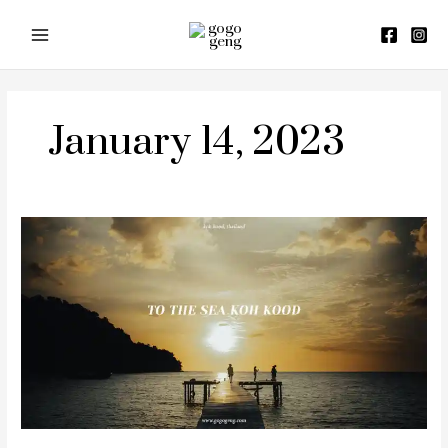
Skip
to
content
January 14, 2023
To
The
Sea
Koh
Kood
(รีวิว
ทู
เดอะ
ซี
เกาะ
กูด)