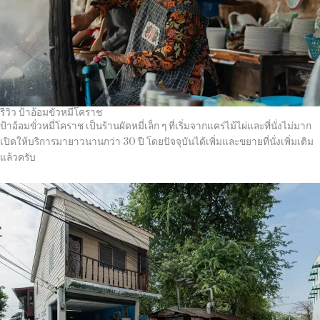
รีวิว ป้าอ้อมขั่วหมี่โคราช
ป้าอ้อมขั่วหมี่โคราช เป็นร้านผัดหมี่เล็ก ๆ ที่เริ่มจากแคร่ไม้ไผ่และที่นั่งไม่มาก
เปิดให้บริการมายาวนานกว่า 30 ปี โดยปัจจุบันได้เพิ่มและขยายที่นั่งเพิ่มเติม
แล้วครับ