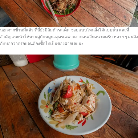
นอกจากขั่วหมี่แล้ว ที่นี่ยังมีส้มตำรสเด็ด ชอบแบบไหนสั่งได้แบบนั้น และที่
สำคัญแนะนำให้ทานคู่กับหมูยอสูตรเฉพาะจากคนเวียดนามครับ หลาย ๆ คนถึง
กับบอกว่าอร่อยจนต้องซื้อไปเป็นของฝากเลยนะ