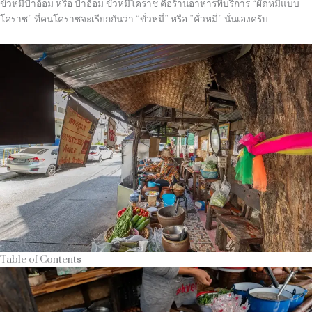
ขั่วหมี่ป้าอ้อม หรือ ป้าอ้อม ขั่วหมี่โคราช คือร้านอาหารที่บริการ “ผัดหมี่แบบ
โคราช” ที่คนโคราชจะเรียกกันว่า “ขั่วหมี่” หรือ ”คั่วหมี่” นั่นเองครับ
Table of Contents