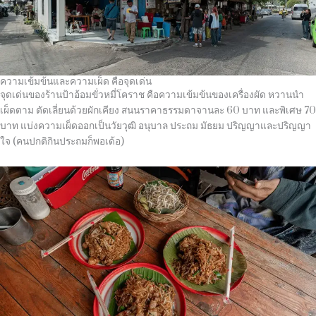
ความเข้มข้นและความเผ็ด คือจุดเด่น
จุดเด่นของร้านป้าอ้อมขั่วหมี่โคราช คือความเข้มข้นของเครื่องผัด หวานนำ
เผ็ดตาม ตัดเลี่ยนด้วยผักเคียง สนนราคาธรรมดาจานละ 60 บาท และพิเศษ 70
บาท แบ่งความเผ็ดออกเป็นวัยวุฒิ อนุบาล ประถม มัธยม ปริญญาและปริญญา
ใจ (คนปกติกินประถมก็พอเด้อ)