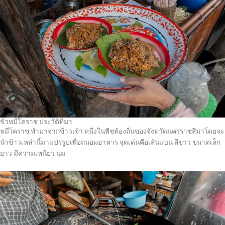
ขั่วหมี่โคราช ประวัติที่มา
หมี่โคราช ทำมาจากข้าวเจ้า หนึ่งในพืชท้องถิ่นของจังหวัดนครราชสีมาโดยจะ
นำข้าวเหล่านี้มาแปรรูปเพื่อถนอมอาหาร จุดเด่นคือเส้นแบน สีขาว ขนาดเล็ก
ยาว มีความเหนียว นุ่ม