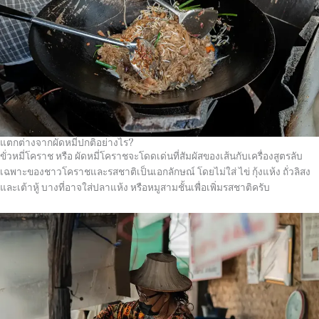
แตกต่างจากผัดหมี่ปกติอย่างไร?
ขั่วหมี่โคราช หรือ ผัดหมี่โคราชจะโดดเด่นที่สัมผัสของเส้นกับเครื่องสูตรลับ
เฉพาะของชาวโคราชและรสชาติเป็นเอกลักษณ์ โดยไม่ใส่ ไข่ กุ้งแห้ง ถั่วลิสง
และเต้าหู้ บางที่อาจใส่ปลาแห้ง หรือหมูสามชั้นเพื่อเพิ่มรสชาติครับ