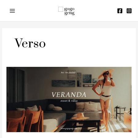
Skip
to
content
Verso
Veranda
Resort
&
Villas
Hua
Hin
(รีวิว
วี
รัน
ดา
หัวหิน)