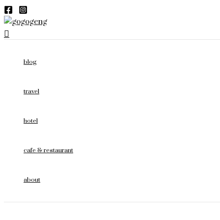
Skip
Oort
to
Cloud
content
Tea
Search
Room
ห้อง
blog
ชา
และ
คาเฟ่
travel
พัทยา
hotel
cafe & restaurant
about