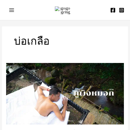
Skip
to
content
บ่อเกลือ
ภู
ผิง
หมอก
ณ
บ่อ
เกลือ
ที่พัก
น่าน