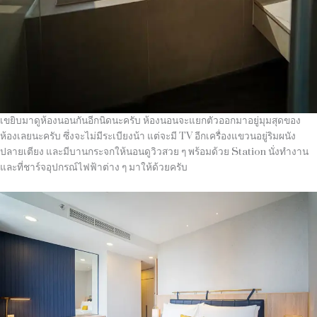
เขยิบมาดูห้องนอนกันอีกนิดนะครับ ห้องนอนจะแยกตัวออกมาอยู่มุมสุดของ
ห้องเลยนะครับ ซึ่งจะไม่มีระเบียงน้า แต่จะมี TV อีกเครื่องแขวนอยู่ริมผนัง
ปลายเตียง และมีบานกระจกให้นอนดูวิวสวย ๆ พร้อมด้วย Station นั่งทำงาน
และที่ชาร์จอุปกรณ์ไฟฟ้าต่าง ๆ มาให้ด้วยครับ