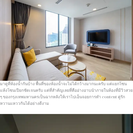
มาดูที่ห้องน้ำกันบ้าง พื้นที่ของห้องน้ำจะไม่ได้กว้างมากนะครับ แต่แยกโซน
แห้งโซนเปียกชัดเจนครับ แต่ที่สำคัญเลยที่คืออ่างอาบนำภายในห้องที่มีวิวสวย
ๆ ของกรุงเทพมหานครเป็นฉากหลังให้เราไปเอ็นจอยการทำ content คู่รัก
หวานแหววกันได้อย่างดีงาม