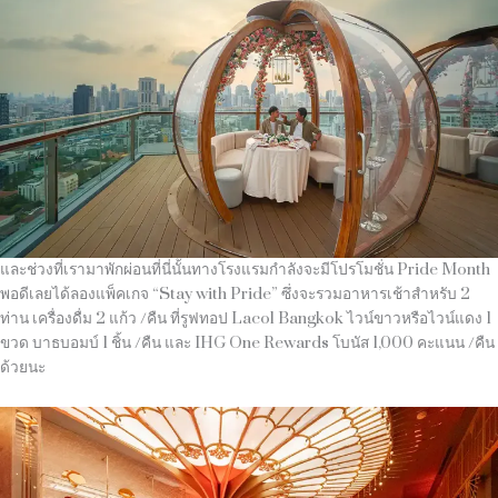
และช่วงที่เรามาพักผ่อนที่นี่นั้นทางโรงแรมกำลังจะมีโปรโมชั่น Pride Month
พอดีเลยได้ลองแพ็คเกจ “Stay with Pride” ซึ่งจะรวมอาหารเช้าสำหรับ 2
ท่าน เครื่องดื่ม 2 แก้ว /คืน ที่รูฟทอป Lacol Bangkok ไวน์ขาวหรือไวน์แดง 1
ขวด บาธบอมบ์ 1 ชิ้น /คืน และ IHG One Rewards โบนัส 1,000 คะแนน /คืน
ด้วยนะ