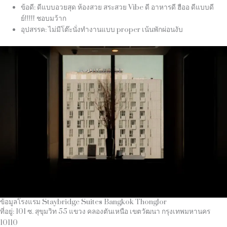
ข้อดี: ดีแบบอวยสุด ห้องสวย สระสวย Vibe ดี อาหารดี ฮืออ ดีแบบดี
ย์!!!!! ชอบมว้าก
อุปสรรค: ไม่มีโต๊ะนั่งทำงานแบบ proper เน้นพักผ่อนงับ
ข้อมูลโรงแรม Staybridge Suites Bangkok Thonglor
ที่อยู่: 101 ซ. สุขุมวิท 55 แขวง คลองตันเหนือ เขตวัฒนา กรุงเทพมหานคร
10110