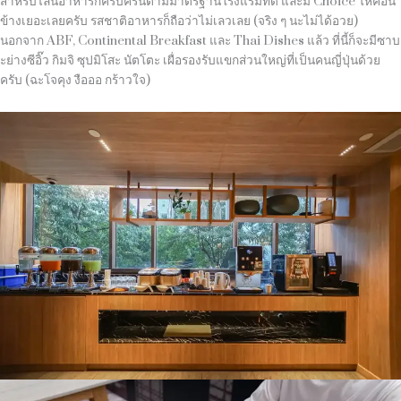
สำหรับไลน์อาหารก็ครบครันตามมาตรฐานโรงแรมที่ดี และมี Choice ให้ค่อน
ข้างเยอะเลยครับ รสชาติอาหารก็ถือว่าไม่เลวเลย (จริง ๆ นะไม่ได้อวย)
นอกจาก ABF, Continental Breakfast และ Thai Dishes แล้ว ที่นี้ก็จะมีซาบ
ะย่างซีอิ๊ว กิมจิ ซุปมิโสะ นัตโตะ เผื่อรองรับแขกส่วนใหญ่ที่เป็นคนญี่ปุ่นด้วย
ครับ (ฉะโจคุง งือออ กร้าวใจ)