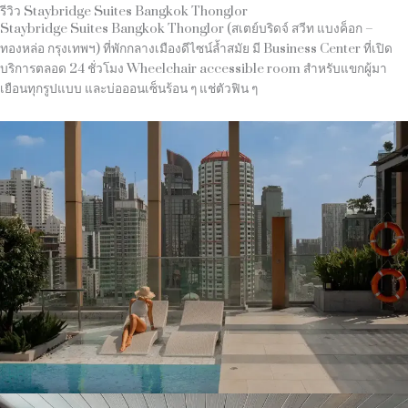
รีวิว Staybridge Suites Bangkok Thonglor
Staybridge Suites Bangkok Thonglor (สเตย์บริดจ์ สวีท แบงค็อก –
ทองหล่อ กรุงเทพฯ) ที่พักกลางเมืองดีไซน์ล้ำสมัย มี Business Center ที่เปิด
บริการตลอด 24 ชั่วโมง Wheelchair accessible room สำหรับแขกผู้มา
เยือนทุกรูปแบบ และบ่อออนเซ็นร้อน ๆ แช่ตัวฟิน ๆ