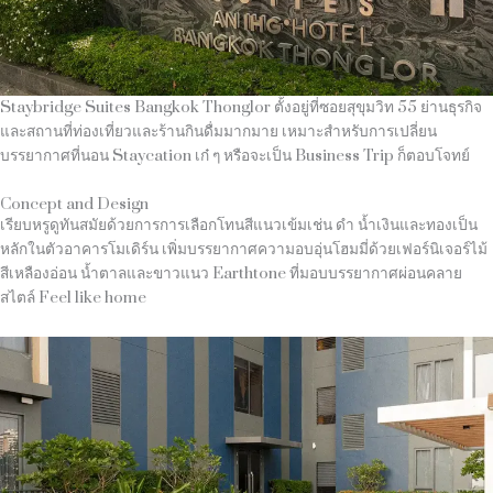
Staybridge Suites Bangkok Thonglor ตั้งอยู่ที่ซอยสุขุมวิท 55 ย่านธุรกิจ
และสถานที่ท่องเที่ยวและร้านกินดื่มมากมาย เหมาะสำหรับการเปลี่ยน
บรรยากาศที่นอน Staycation เก๋ ๆ หรือจะเป็น Business Trip ก็ตอบโจทย์
Concept and Design
เรียบหรูดูทันสมัยด้วยการการเลือกโทนสีแนวเข้มเช่น ดำ น้ำเงินและทองเป็น
หลักในตัวอาคารโมเดิร์น เพิ่มบรรยากาศความอบอุ่นโฮมมี่ด้วยเฟอร์นิเจอร์ไม้
สีเหลืองอ่อน น้ำตาลและขาวแนว Earthtone ที่มอบบรรยากาศผ่อนคลาย
สไตล์ Feel like home