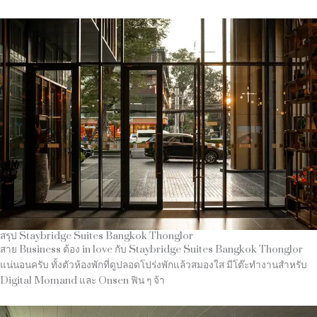
สรุป Staybridge Suites Bangkok Thonglor
สาย Business ต้อง in love กับ Staybridge Suites Bangkok Thonglor
แน่นอนครับ ทั้งตัวห้องพักที่ดูปลอดโปร่งพักแล้วสมองใส มีโต๊ะทำงานสำหรับ
Digital Momand และ Onsen ฟิน ๆ จ้า