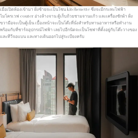
เมื่อเปิดห้องเข้ามา ฝั่งซ้ายจะเป็นโซน kitchenette ซึ่งจะมีกระทะไฟฟ้า
ไมโครเวฟ couter อ่างล้างจาน ตู้เก็บถ้วยชามจานแก้ว และเครื่องซักผ้า ฝั่ง
ขวามือจะเป็นตู้เย็น เบื้องหน้าจะเป็นโต๊ะที่นั่งสำหรับทานอาหารหรือทำงาน
พร้อมกับที่ชาร์จอุปกรณ์ไฟฟ้า เลยไปอีกนิดจะเป็นโซฟาที่ตั้งอยู่กับโต๊ะวางของ
และทีวีจอแบน และทางเดินออกไปสู่ระเบียงครับ