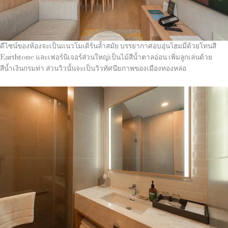
ดีไซน์ของห้องจะเป็นแนวโมเดิร์นล้ำสมัย บรรยากาศอบอุ่นโฮมมี่ด้วยโทนสี
Earthtone และเฟอร์นิเจอร์ส่วนใหญ่เป็นไม้สีน้ำตาลอ่อน เพิ่มลูกเล่นด้วย
สีน้ำเงินกรมท่า ส่วนวิวนั้นจะเป็นวิวทัศนียภาพของเมืองทองหล่อ