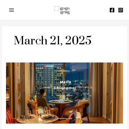
Skip
to
content
March 21, 2025
รีวิว
Meliá
Chiang
Mai
(โรงแรม
มี
เลีย
เชียงใหม่)