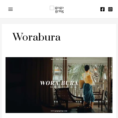
Skip
to
content
Worabura
ว
รบุ
ระ
หัวหิน
(รีวิว
Wora
Bura
Hua
Hin
Resort
&