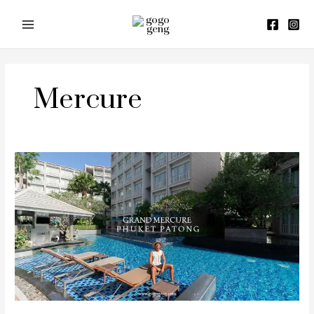
Skip
to
content
Mercure
รีวิว
Grand
Mercure
Phuket
Patong
(แก
รนด์
เม
อร์
เคียว
ภูเก็ต