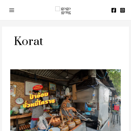
Skip
to
content
Korat
ป้า
อ้อม
ขั่ว
หมี่
โคราช