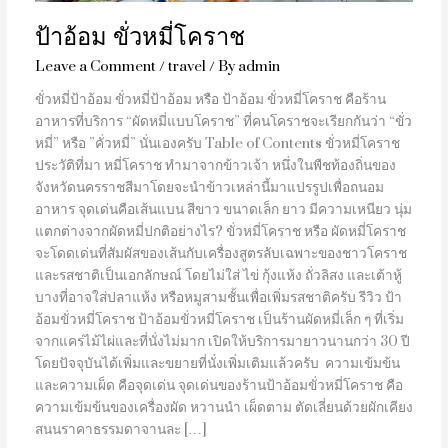
ป้าอ้อม ขั่วหมี่โคราช
Leave a Comment
/
travel
/ By
admin
ขั่วหมี่ป้าอ้อม ขั่วหมี่ป้าอ้อม หรือ ป้าอ้อม ขั่วหมี่โคราช คือร้าน
อาหารที่บริการ “ผัดหมี่แบบโคราช” ที่คนโคราชจะเรียกกันว่า “ขั่ว
หมี่” หรือ ”คั่วหมี่” นั่นเองครับ Table of Contents ขั่วหมี่โคราช
ประวัติที่มา หมี่โคราช ทำมาจากข้าวเจ้า หนึ่งในพืชท้องถิ่นของ
จังหวัดนครราชสีมาโดยจะนำข้าวเหล่านี้มาแปรรูปเพื่อถนอม
อาหาร จุดเด่นคือเส้นแบน สีขาว ขนาดเล็ก ยาว มีความเหนียว นุ่ม
แตกต่างจากผัดหมี่ปกติอย่างไร? ขั่วหมี่โคราช หรือ ผัดหมี่โคราช
จะโดดเด่นที่สัมผัสของเส้นกับเครื่องสูตรลับเฉพาะของชาวโคราช
และรสชาติเป็นเอกลักษณ์ โดยไม่ใส่ ไข่ กุ้งแห้ง ถั่วลิสง และเต้าหู้
บางที่อาจใส่ปลาแห้ง หรือหมูสามชั้นเพื่อเพิ่มรสชาติครับ รีวิว ป้า
อ้อมขั่วหมี่โคราช ป้าอ้อมขั่วหมี่โคราช เป็นร้านผัดหมี่เล็ก ๆ ที่เริ่ม
จากแคร่ไม้ไผ่และที่นั่งไม่มาก เปิดให้บริการมายาวนานกว่า 30 ปี
โดยปัจจุบันได้เพิ่มและขยายที่นั่งเพิ่มเติมแล้วครับ ความเข้มข้น
และความเผ็ด คือจุดเด่น จุดเด่นของร้านป้าอ้อมขั่วหมี่โคราช คือ
ความเข้มข้นของเครื่องผัด หวานนำ เผ็ดตาม ตัดเลี่ยนด้วยผักเคียง
สนนราคาธรรมดาจานละ […]