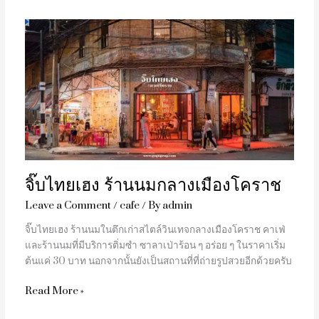
จิ๊บ
ไทย
เฮง
ร้าน
นม
กลาง
เมือง
โคราช
จิ๊บไทยเฮง ร้านนมกลางเมืองโคราช
Leave a Comment
/
cafe
/ By
admin
จิ๊บไทยเฮง ร้านนมในตึกเก่าสไตล์วินเทจกลางเมืองโคราช คาเฟ่
และร้านนมที่มีบริการติ่มซำ ซาลาเป่าร้อน ๆ อร่อย ๆ ในราคาเริ่ม
ต้นแค่ 30 บาท นอกจากนั้นยังเป็นสถานที่ที่ถ่ายรูปสวยอีกด้วยครับ
Read More »