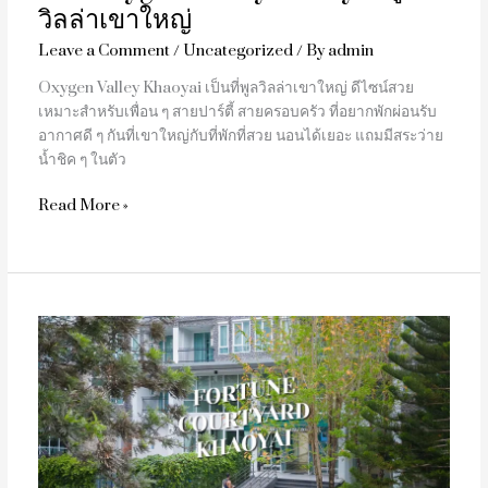
วิลล่าเขาใหญ่
Leave a Comment
/
Uncategorized
/ By
admin
Oxygen Valley Khaoyai เป็นที่พูลวิลล่าเขาใหญ่ ดีไซน์สวย
เหมาะสำหรับเพื่อน ๆ สายปาร์ตี้ สายครอบครัว ที่อยากพักผ่อนรับ
อากาศดี ๆ กันที่เขาใหญ่กับที่พักที่สวย นอนได้เยอะ แถมมีสระว่าย
น้ำชิค ๆ ในตัว
Read More »
รีวิว
Fortune
Courtyard
Khaoyai
ที่พัก
เขา
ใหญ่