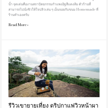
น้ำ จุดเด่นคืองานสถาปัตยกรรมกำแพงอิฐสีแดงส้ม ตัวร้านที่
สามารถไปนั่งชิวให้ใจปลิวเล่น ๆ เอ็นจอยกับขนม Homemade ที่
ร้านทำเองครับ
Read More »
รีวิว
เขา
ยาย
เที่ยง
ดริ
ปกาแฟ
วิว
หน้าผา
รีวิวเขายายเที่ยง ดริปกาแฟวิวหน้าผา