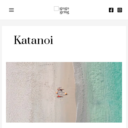
Skip
to
content
Katanoi
รีวิว
Katathani
Phuket
Beach
Resort
(กะ
ตะ
ธานี
ภูเก็ต)