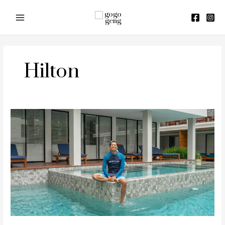
Skip
to
content
Hilton
รีวิว
DoubleTree
by
Hilton
Phuket
Banthai
Resort