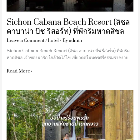
รีสอร์ท)
ที่พัก
ริม
Sichon Cabana Beach Resort (สิชล
หาด
คาบาน่า บีช รีสอร์ท) ที่พักริมหาดสิชล
สิชล
Leave a Comment
/
hotel
/ By
admin
Sichon Cabana Beach Resort (สิชล คาบาน่า บีช รีสอร์ท) ที่พักริม
หาดสิชล เจ้าของน่ารัก ใกล้วัดไอ้ไข่ เที่ยวต่อในนครศรีธรรมราชง่าย
Read More »
บ่อน้ำ
แร่
ร้อน
พร
รั้ง
อุทยาน
แห่ง