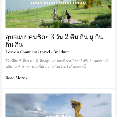
วัน
2
คืน
กิน
มู
กิน
อุบลแบบคนชิคๆ 3 วัน 2 คืน กิน มู กิน
กิน
กิน กิน
กิน
Leave a Comment
/
travel
/ By
admin
รีวิวที่กิน ที่เที่ยว คาเฟ่เมืองอุบลราชธานี รวมถึงพาไปชิมร้านอาหารมิ
ชลินสตาร์อร่อย ๆ และที่พักสวย ๆ ในเมืองริมโขงแห่งนี้
Read More »
รวม
ที่
เที่ยว
นครพนม