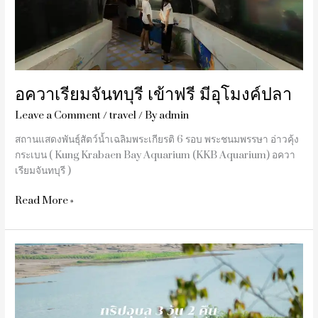
มี
อุโมงค์
ปลา
อควาเรียมจันทบุรี เข้าฟรี มีอุโมงค์ปลา
Leave a Comment
/
travel
/ By
admin
สถานแสดงพันธุ์สัตว์น้ำเฉลิมพระเกียรติ 6 รอบ พระชนมพรรษา อ่าวคุ้ง
กระเบน ( Kung Krabaen Bay Aquarium (KKB Aquarium) อควา
เรียมจันทบุรี )
Read More »
อุบล
แบบ
คน
ชิคๆ
3