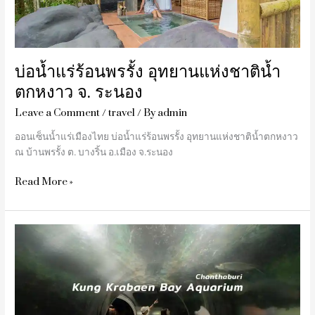
ชาติ
น้ำ
ตก
หงาว
จ.
บ่อน้ำแร่ร้อนพรรั้ง อุทยานแห่งชาติน้ำ
ระนอง
ตกหงาว จ. ระนอง
Leave a Comment
/
travel
/ By
admin
ออนเซ็นน้ำแร่เมืองไทย บ่อน้ำแร่ร้อนพรรั้ง อุทยานแห่งชาติน้ำตกหงาว
ณ บ้านพรรั้ง ต. บางริ้น อ.เมือง จ.ระนอง
Read More »
อค
วา
เรียม
จันทบุรี
เข้า
ฟรี