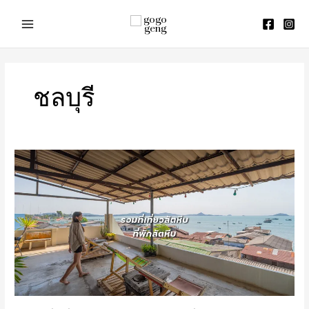
Skip
to
content
ชลบุรี
รวม
ที่
เที่ยว
สัตหีบ
แนะนำ
ที่พัก
สัตหีบ
น่า
ไป